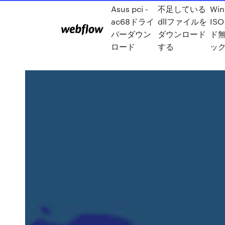
Asus pci -
不足している
Win
ac68ドライ
dllファイルを
IS
バーダウン
ダウンロード
ド
ロード
する
ッ