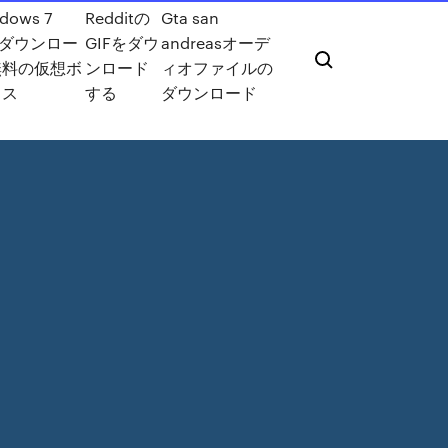
dows 7
Redditの
Gta san
Oダウンロー
GIFをダウ
andreasオーデ
無料の仮想ボ
ンロード
ィオファイルの
クス
する
ダウンロード