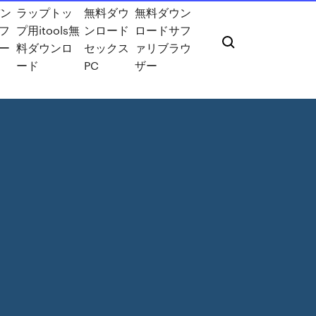
バン
ラップトッ
無料ダウ
無料ダウン
フ
プ用itools無
ンロード
ロードサフ
ー
料ダウンロ
セックス
ァリブラウ
ード
PC
ザー