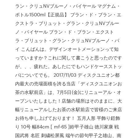
ラン・クリュNVブルーノ・パイヤール マグナム・
ボトル1500ml【正規品】 ブラン・ド・ブラン・エ
クストラ・ブリュット・グラン・クリュNVブルー
ノ・パイヤール ブラン・ド・ブラン・エクスト
ラ・ブリュット・グラン・クリュNVブルーノ・パ
イ こんばんは。デザインオートメーションって知
っていますか？これに関して書こうと思ったのです
が、、、疲れた。あしたにでもハンドケースストッ
パについてでも。 2017/11/03 ディスクユニオン都
内最大の売場面積を誇る当店「ディスクユニオンお
茶の水駅前店」は、7月5日(金)にリニューアル・オ
ープンいたしました！店舗の場所はそのままに、大
幅リニューアルしたお茶の水駅前店で皆様のご来店
お待ち申し上げております！ 五月人形 平飾り鎧飾
り 10号 幅84cm [ mf-65 ]鈴甲子雄山 徳川家康 戦
国武将 名匠 刺繍松屏風 端午の節句甲子之雄山、南