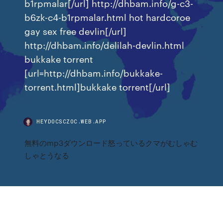
b1rpmalar[/url] http://dhbam.info/g-c3-
b6zk-c4-b1rpmalar.html hot hardcoroe
gay sex free devlin[/url]
http://dhbam.info/delilah-devlin.html
bukkake torrent
[url=http://dhbam.info/bukkake-
torrent.html]bukkake torrent[/url]
HEYDOCSCZOC.WEB.APP
無料のmp3ダウンロード怒っているクマがむしゃむ
しゃとうなる