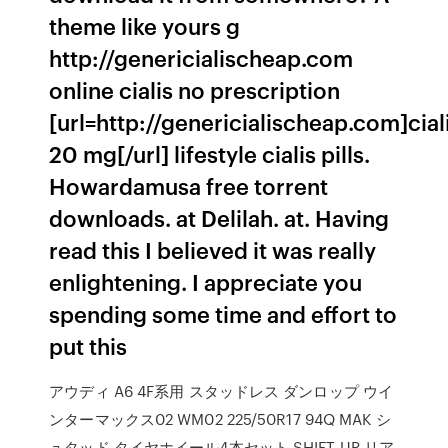
theme like yours g
http://genericialischeap.com
online cialis no prescription
[url=http://genericialischeap.com]cial
20 mg[/url] lifestyle cialis pills.
Howardamusa free torrent
downloads. at Delilah. at. Having
read this I believed it was really
enlightening. I appreciate you
spending some time and effort to
put this
アウディ A6 4F系用 スタッドレス ダンロップ ウイ
ンターマックス02 WM02 225/50R17 94Q MAK シ
ュタッド タイヤホイール4本セット,SHIFT UP リア