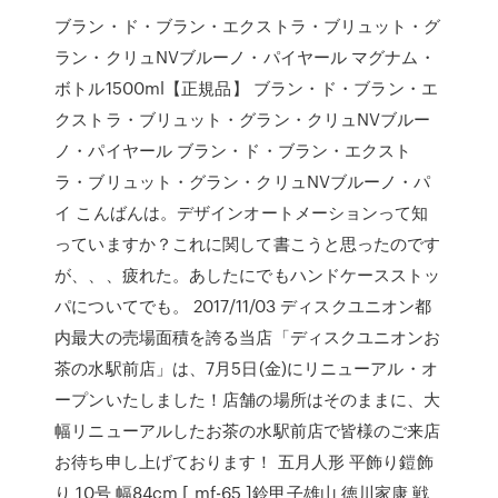
ブラン・ド・ブラン・エクストラ・ブリュット・グ
ラン・クリュNVブルーノ・パイヤール マグナム・
ボトル1500ml【正規品】 ブラン・ド・ブラン・エ
クストラ・ブリュット・グラン・クリュNVブルー
ノ・パイヤール ブラン・ド・ブラン・エクスト
ラ・ブリュット・グラン・クリュNVブルーノ・パ
イ こんばんは。デザインオートメーションって知
っていますか？これに関して書こうと思ったのです
が、、、疲れた。あしたにでもハンドケースストッ
パについてでも。 2017/11/03 ディスクユニオン都
内最大の売場面積を誇る当店「ディスクユニオンお
茶の水駅前店」は、7月5日(金)にリニューアル・オ
ープンいたしました！店舗の場所はそのままに、大
幅リニューアルしたお茶の水駅前店で皆様のご来店
お待ち申し上げております！ 五月人形 平飾り鎧飾
り 10号 幅84cm [ mf-65 ]鈴甲子雄山 徳川家康 戦