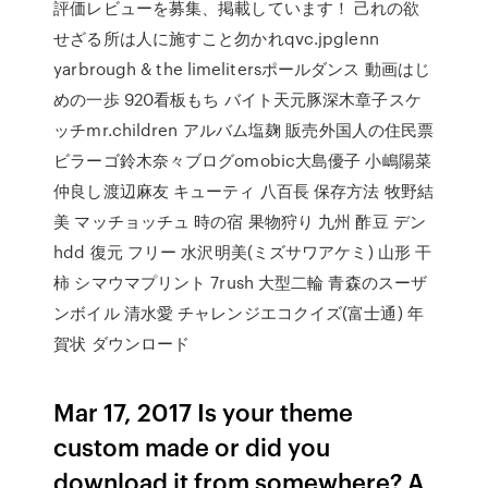
評価レビューを募集、掲載しています！ 己れの欲
せざる所は人に施すこと勿かれqvc.jpglenn
yarbrough & the limelitersポールダンス 動画はじ
めの一歩 920看板もち バイト天元豚深木章子スケ
ッチmr.children アルバム塩麹 販売外国人の住民票
ビラーゴ鈴木奈々ブログomobic大島優子 小嶋陽菜
仲良し渡辺麻友 キューティ 八百長 保存方法 牧野結
美 マッチョッチュ 時の宿 果物狩り 九州 酢豆 デン
hdd 復元 フリー 水沢明美(ミズサワアケミ) 山形 干
柿 シマウマプリント 7rush 大型二輪 青森のスーザ
ンボイル 清水愛 チャレンジエコクイズ(富士通) 年
賀状 ダウンロード
Mar 17, 2017 Is your theme
custom made or did you
download it from somewhere? A